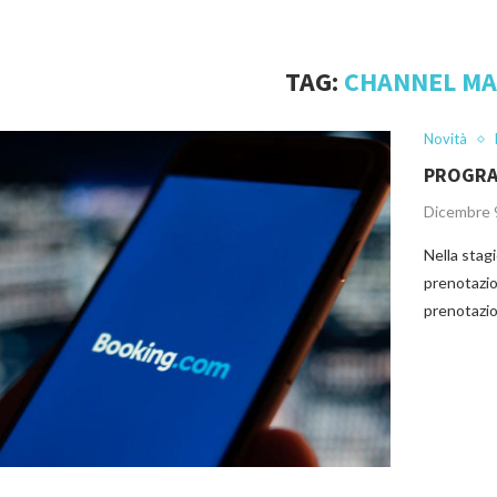
TAG:
CHANNEL M
Novità
PROGRA
Dicembre 
Nella stag
prenotazio
prenotazio