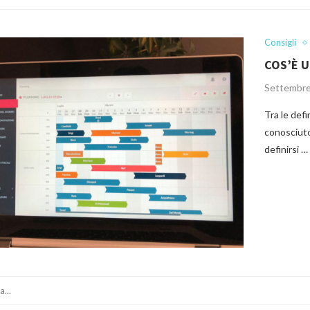
Consigli
COS’È U
Settembre
Tra le defi
conosciut
definirsi …