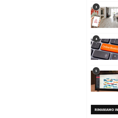
3
4
5
RIMANIAMO I