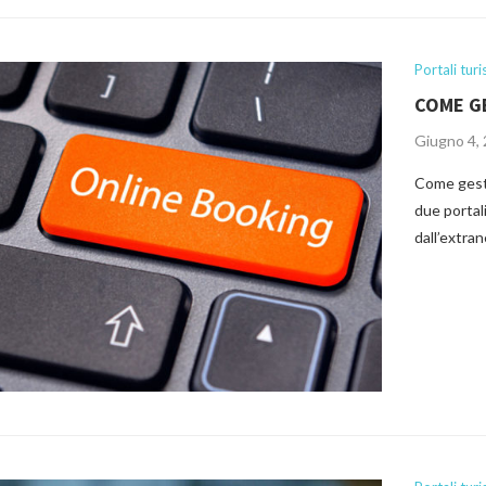
Portali turis
COME GE
Giugno 4,
Come gesti
due portal
dall’extran