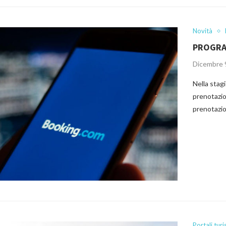
Novità
PROGRA
Dicembre 
Nella stag
prenotazio
prenotazio
Portali turis