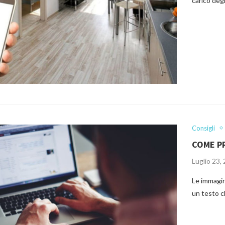
carico deg
Consigli
COME P
Luglio 23,
Le immagin
un testo c