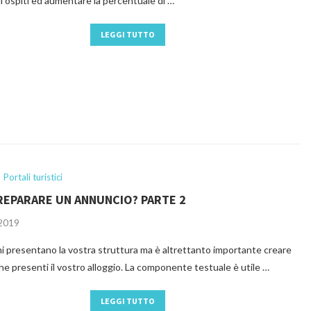
li ospiti ed aumentare la percentuale di …
LEGGI TUTTO
Portali turistici
REPARARE UN ANNUNCIO? PARTE 2
 2019
i presentano la vostra struttura ma è altrettanto importante creare
he presenti il vostro alloggio. La componente testuale è utile …
LEGGI TUTTO