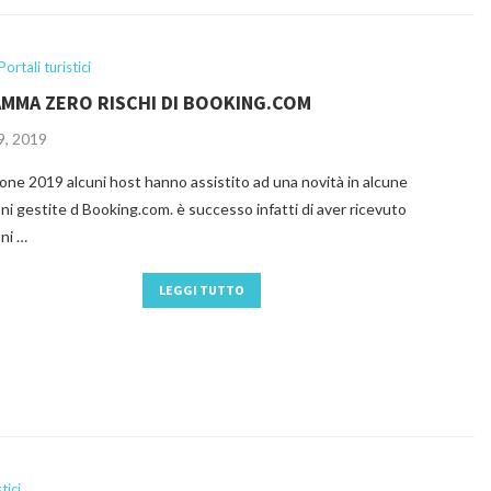
Portali turistici
MMA ZERO RISCHI DI BOOKING.COM
9, 2019
ione 2019 alcuni host hanno assistito ad una novità in alcune
ni gestite d Booking.com. è successo infatti di aver ricevuto
ni …
LEGGI TUTTO
tici