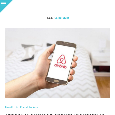
TAG:
AIRBNB
Novità
Portali turistici